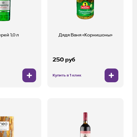
рей 1,0 л
Дядя Ваня «Корнишоны»
250 руб
Купить в 1 клик