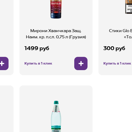
Мирони Хванчкара Защ.
Стики Glo 
Наим. кр. п.сл. 0,75 л (Грузия)
«То
1499 руб
300 руб
Купить в 1 клик
Купить в 1 клик