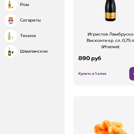
Ром
Сигареты
Игристое Ламбруско
Текила
Висконти кр. сл. 0,75 
(Италия)
Шампанское
890 руб
Купить в 1 клик