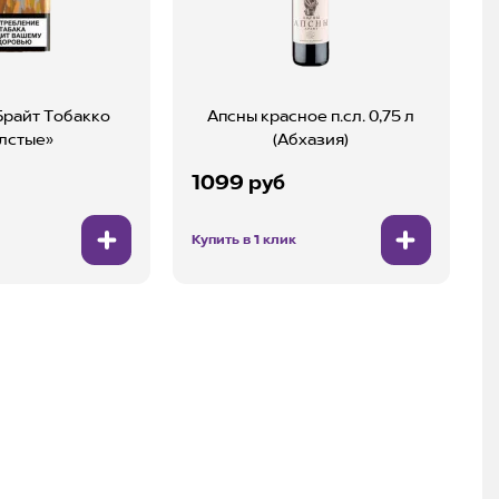
Брайт Тобакко
Апсны красное п.сл. 0,75 л
лстые»
(Абхазия)
1099 руб
Купить в 1 клик