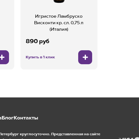
Игристое Ламбруско
Висконти кр. сл. 0,75 л
(Италия)
890 руб
Купить в 1 клик
а
Блог
Контакты
Петербург круглосуточно. Представленная на сайте