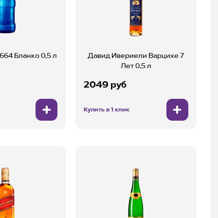
664 Бланко 0,5 л
Давид Ивериели Варцихе 7
Лет 0,5 л
2049 руб
Купить в 1 клик