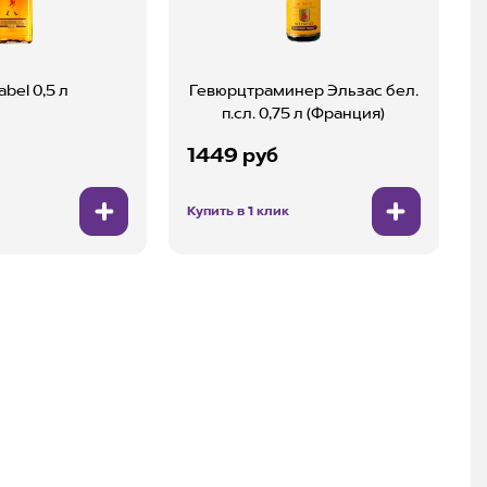
abel 0,5 л
Гевюрцтраминер Эльзас бел.
п.сл. 0,75 л (Франция)
1449 руб
Купить в 1 клик