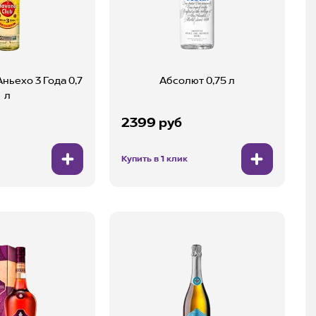
ньехо 3 Года 0,7
Абсолют 0,75 л
л
2399 руб
Купить в 1 клик