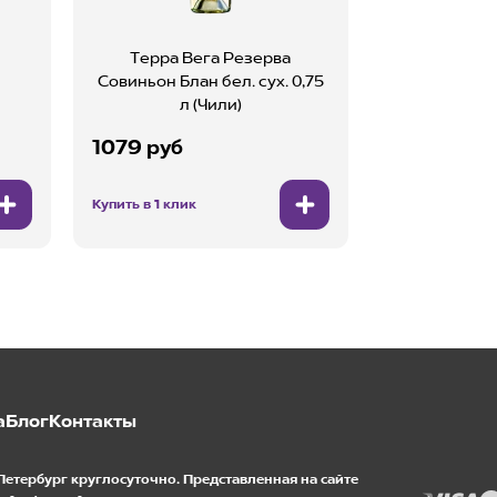
Терра Вега Резерва
Совиньон Блан бел. сух. 0,75
л (Чили)
1079 руб
Купить в 1 клик
а
Блог
Контакты
Петербург круглосуточно. Представленная на сайте