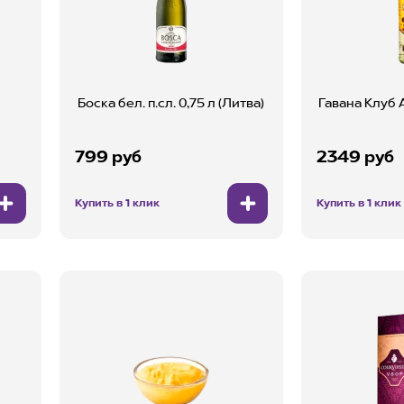
Боска бел. п.сл. 0,75 л (Литва)
Гавана Клуб А
799 руб
2349 руб
Купить в 1 клик
Купить в 1 клик